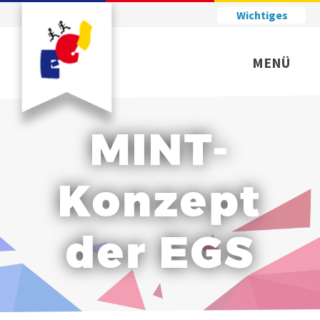
Wichtiges
MENÜ
MINT-
Konzept
der EGS