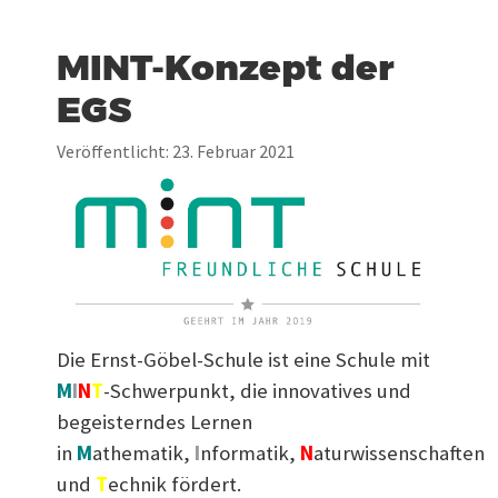
MINT-Konzept der
EGS
Veröffentlicht: 23. Februar 2021
Die Ernst-Göbel-Schule ist eine Schule mit
M
I
N
T
-Schwerpunkt, die innovatives und
begeisterndes Lernen
in
M
athematik,
I
nformatik,
N
aturwissenschaften
und
T
echnik fördert.