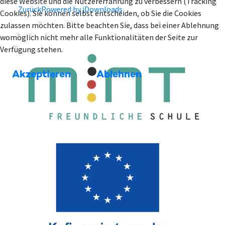
diese Website und die Nutzererfahrung zu verbessern (Tracking
Zurück
Powered by jDownloads
Cookies). Sie können selbst entscheiden, ob Sie die Cookies
zulassen möchten. Bitte beachten Sie, dass bei einer Ablehnung
womöglich nicht mehr alle Funktionalitäten der Seite zur
Verfügung stehen.
Akzeptieren
Ablehnen