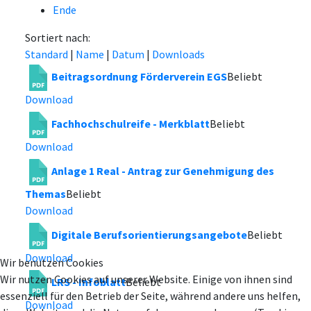
Ende
Sortiert nach:
Standard
|
Name
|
Datum
|
Downloads
Beitragsordnung Förderverein EGS
Beliebt
Download
Fachhochschulreife - Merkblatt
Beliebt
Download
Anlage 1 Real - Antrag zur Genehmigung des
Themas
Beliebt
Download
Digitale Berufsorientierungsangebote
Beliebt
Download
Wir benutzen Cookies
Wir nutzen Cookies auf unserer Website. Einige von ihnen sind
LRS - Infoblatt
Beliebt
essenziell für den Betrieb der Seite, während andere uns helfen,
Download