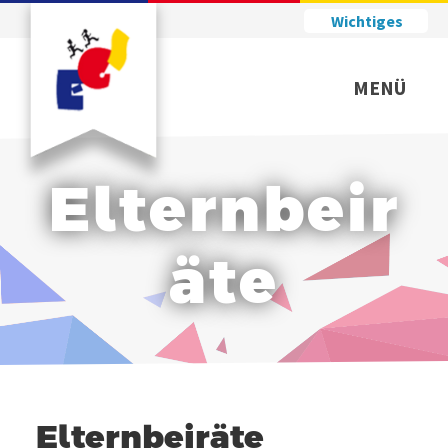
Wichtiges
MENÜ
Elternbeir
äte
Elternbeiräte