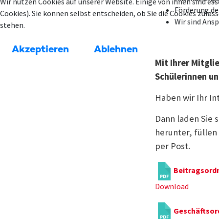
Wir nutzen Cookies auf unserer Website. Einige von ihnen sind ess
Förderung de
Cookies). Sie können selbst entscheiden, ob Sie die Cookies zula
Wir sind Ansp
stehen.
Akzeptieren
Ablehnen
Mit Ihrer Mitgli
Schülerinnen un
Haben wir Ihr I
Dann laden Sie 
herunter, füllen
per Post.
Beitragsord
Download
Geschäftsor