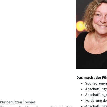
Das macht der Fö
Sponsorenwer
Anschaffunge
Anschaffunge
Förderung de
Wir benutzen Cookies
Anschaffunge