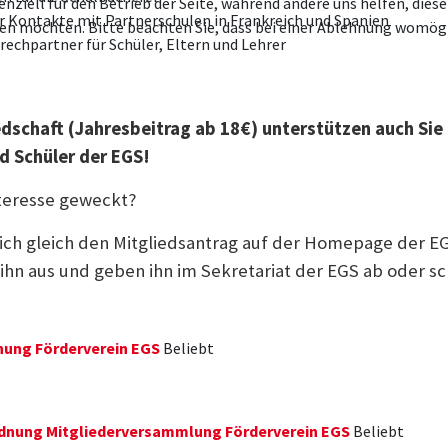
enziell für den Betrieb der Seite, während andere uns helfen, die
r Kontakte mit Partnerschulen in Frankreich und Spanien
ssen möchten. Bitte beachten Sie, dass bei einer Ablehnung womögl
rechpartner für Schüler, Eltern und Lehrer
edschaft (Jahresbeitrag ab 18€) unterstützen auch Sie 
d Schüler der EGS!
nteresse geweckt?
sich gleich den Mitgliedsantrag auf der Homepage der E
 ihn aus und geben ihn im Sekretariat der EGS ab oder sc
nung Förderverein EGS
Beliebt
dnung Mitgliederversammlung Förderverein EGS
Beliebt