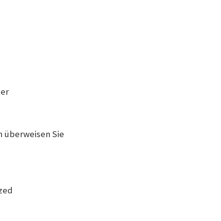
ber
 überweisen Sie
ized