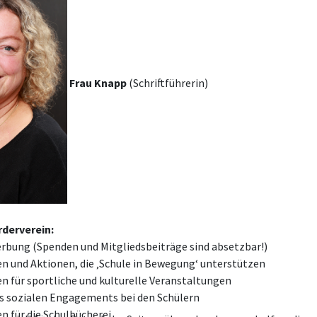
Frau Knapp
(Schriftführerin)
rderverein:
bung (Spenden und Mitgliedsbeiträge sind absetzbar!)
n und Aktionen, die ‚Schule in Bewegung‘ unterstützen
n für sportliche und kulturelle Veranstaltungen
s sozialen Engagements bei den Schülern
n für die Schulbücherei