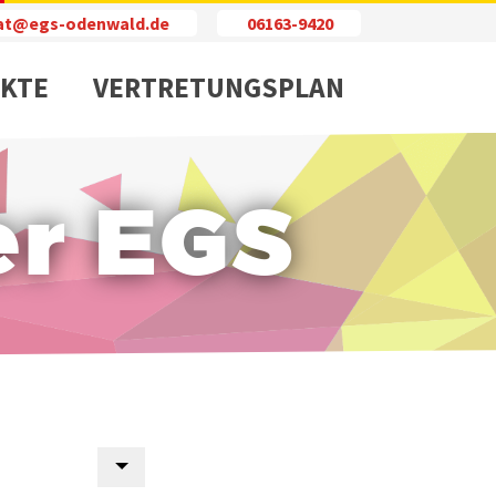
iat@egs-odenwald.de
06163-9420
KTE
VERTRETUNGSPLAN
er EGS