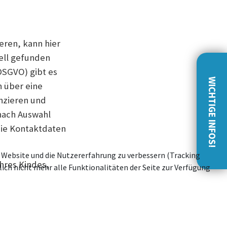
eren, kann hier
ell gefunden
DSGVO) gibt es
WICHTIGE INFOS!
n über eine
nzieren und
nach Auswahl
die Kontaktdaten
se Website und die Nutzererfahrung zu verbessern (Tracking
hres Kindes,
ich nicht mehr alle Funktionalitäten der Seite zur Verfügung