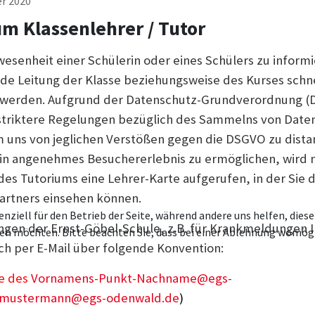
er 2020
m Klassenlehrer / Tutor
esenheit einer Schülerin oder eines Schülers zu informi
de Leitung der Klasse beziehungsweise des Kurses schn
 werden. Aufgrund der Datenschutz-Grundverordnung (
e striktere Regelungen bezüglich des Sammelns von Date
uns von jeglichen Verstößen gegen die DSGVO zu dista
ein angenehmes Besuchererlebnis zu ermöglichen, wird 
des Tutoriums eine Lehrer-Karte aufgerufen, in der Sie 
artners einsehen können.
enziell für den Betrieb der Seite, während andere uns helfen, die
ungen der Ernst-Göbel-Schule, z.B. für Krankmeldungen I
ssen möchten. Bitte beachten Sie, dass bei einer Ablehnung womögl
ch per E-Mail über folgende Konvention:
be des
Vornamens-Punkt-Nachname@egs-
.mustermann@egs-odenwald.de
)