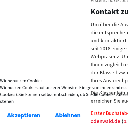
Erstellt: 10. Oktob
Kontakt zu
Um über die Abw
die entsprechen
und kontaktiert
seit 2018 einig
Webpräsenz. Um 
Ihnen zugleich 
der Klasse bzw. 
Ihres Ansprechp
Wir benutzen Cookies
Wir nutzen Cookies auf unserer Website. Einige von ihnen sind ess
Die Klassenleit
Cookies). Sie können selbst entscheiden, ob Sie die Cookies zula
erreichen Sie au
stehen.
Erster Buchsta
Akzeptieren
Ablehnen
odenwald.de
(
p