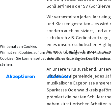
Schüler/innen der SV (Schülerv
Wir veranstalten jedes Jahr ein 
und Klassen gestalten – es wird 
sondern auch musiziert, und auc
sich durch z.B. Gedichtvorträge,
eines unserer schulischen Highli
Wir benutzen Cookies
hinaus in den Abschlussjahrgän
Wir nutzen Cookies auf unserer Website. Einige von ihnen sind ess
der allen Beteiligten viel Freud
Cookies). Sie können selbst entscheiden, ob Sie die Cookies zula
stehen.
An unserem Kulturabend, unsere
wir der Schulgemeinde jedes Jah
Akzeptieren
Ablehnen
musikalische Ergebnisse unserer 
Sparkasse Odenwaldkreis geför
prämiert die besten Schülerarbe
neben künstlerischen Arbeiten 