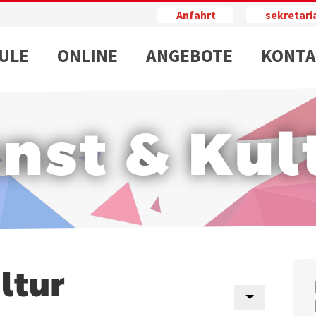
Anfahrt
sekretar
ULE
ONLINE
ANGEBOTE
KONTA
nst & Kul
ltur