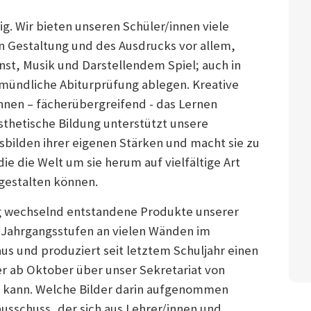
ig. Wir bieten unseren Schüler/innen viele
n Gestaltung und des Ausdrucks vor allem,
nst, Musik und Darstellendem Spiel; auch in
mündliche Abiturprüfung ablegen. Kreative
nen – fächerübergreifend - das Lernen
sthetische Bildung unterstützt unsere
sbilden ihrer eigenen Stärken und macht sie zu
e die Welt um sie herum auf vielfältige Art
estalten können.
ig wechselnd entstandene Produkte unserer
Jahrgangsstufen an vielen Wänden im
s und produziert seit letztem Schuljahr einen
r ab Oktober über unser Sekretariat von
 kann. Welche Bilder darin aufgenommen
usschuss, der sich aus Lehrer/innen und