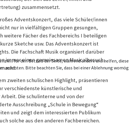
ertretung) zusammensetzt.
großes Adventskonzert, das viele Schüler/innen
nicht nur in vielfältigen Gruppen gesungen,
h weitere Fächer des Fachbereichs I beteiligen
 kurze Sketche usw. Das Adventskonzert ist
ghts. Die Fachschaft Musik organisiert darüber
gen immer einen gemeinsamen Musicalbesuch,
enziell für den Betrieb der Seite, während andere uns helfen, die
e macht.
ssen möchten. Bitte beachten Sie, dass bei einer Ablehnung womögl
m zweiten schulischen Highlight, präsentieren
r verschiedenste künstlerische und
Arbeit. Die schulinterne und von der
derte Ausschreibung „Schule in Bewegung“
iten und zeigt dem interessierten Publikum
auch solche aus den anderen Fachbereichen.