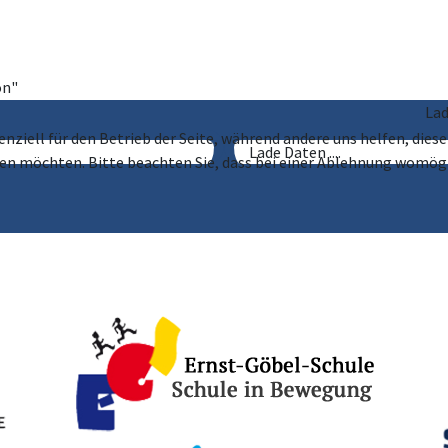
on"
Lade D
enziell für den Betrieb der Seite, während andere uns helfen, die
Lade Daten ....
ssen möchten. Bitte beachten Sie, dass bei einer Ablehnung womögl