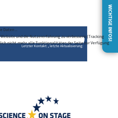
WICHTIGE INFOS!
aten ...
se Website und die Nutzererfahrung zu verbessern (Tracking
ich nicht mehr alle Funktionalitäten der Seite zur Verfügung
Letzter Kontakt:
, letzte Aktualisierung: