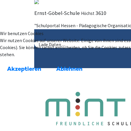
Ernst-Göbel-Schule
3610
Höchst
"Schulportal Hessen - Pädagogische Organisati
Wir benutzen Cookies
Wir nutzen Cookies auf unserer Website. Einige von ihnen sind ess
Lade Daten ....
Cookies). Sie können selbst entscheiden, ob Sie die Cookies zula
stehen.
Akzeptieren
Ablehnen