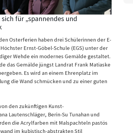
 sich für „spannendes und
k
en Osterferien haben drei Schülerinnen der E-
 Höchster Ernst-Göbel-Schule (EGS) unter der
üdiger Wehde ein modernes Gemälde gestaltet.
rde das Gemälde jüngst Landrat Frank Matiaske
bergeben. Es wird an einem Ehrenplatz im
lung die Wand schmücken und zu einer guten
on den zukünftigen Kunst-
ana Lautenschläger, Berin-Su Tunahan und
urden die Acrylfarben mit Malspachteln pastös
nwand im kubistisch-abstrakten Stil