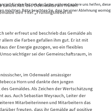
enziell für den Betrieb der Seite, während andere uns helfen, die
die Landschaft des Odenwalds am frühen
ssen möchten. Bitte beachten Sie, dass bei einer Ablehnung womögl
emälde den Titel „Frühlingsnebel im
ich sehr erfreut und beschrieb das Gemälde als
 allem die Farben gefallen ihm gut. Er ist mit
 Haus der Energie gezogen, wo ein flexibles
mso wichtiger sei der Gemeinschaftsraum, in
enössischer, im Odenwald ansässiger
 Rebecca Horn und dankte den jungen
g des Gemäldes. Als Zeichen der Wertschätzung
ent aus. Auch Sebastian Weyrauch, Leiter der
iteren Mitarbeiterinnen und Mitarbeitern das
darüber freuten, dass ihr Gemälde auf positive