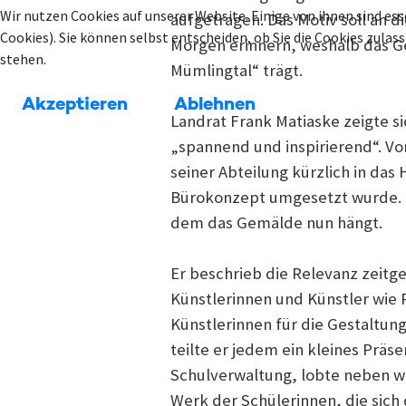
Wir nutzen Cookies auf unserer Website. Einige von ihnen sind ess
aufgetragen. Das Motiv soll an 
Cookies). Sie können selbst entscheiden, ob Sie die Cookies zula
Morgen erinnern, weshalb das G
stehen.
Mümlingtal“ trägt.
Akzeptieren
Ablehnen
Landrat Frank Matiaske zeigte s
„spannend und inspirierend“. Vor
seiner Abteilung kürzlich in das
Bürokonzept umgesetzt wurde. U
dem das Gemälde nun hängt.
Er beschrieb die Relevanz zeitg
Künstlerinnen und Künstler wie
Künstlerinnen für die Gestaltun
teilte er jedem ein kleines Präs
Schulverwaltung, lobte neben we
Werk der Schülerinnen, die sich 