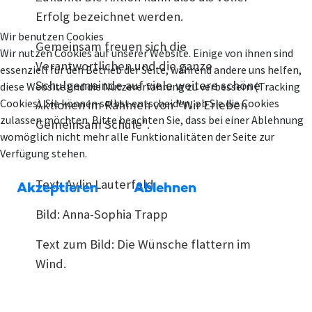
Erfolg bezeichnet werden.
Wir benutzen Cookies
Gemeinsam freuen sich die
Wir nutzen Cookies auf unserer Website. Einige von ihnen sind
Verantwortlichen und die ganze
essenziell für den Betrieb der Seite, während andere uns helfen,
Schulgemeinde auf viele weitere schöne
diese Website und die Nutzererfahrung zu verbessern (Tracking
Cookies). Sie können selbst entscheiden, ob Sie die Cookies
Aktionen im Rahmen von "Wir Erleben
zulassen möchten. Bitte beachten Sie, dass bei einer Ablehnung
Gemeinsam Schule".
womöglich nicht mehr alle Funktionalitäten der Seite zur
Verfügung stehen.
Text: Aylin Lauterfeld
Akzeptieren
Ablehnen
Bild: Anna-Sophia Trapp
Text zum Bild: Die Wünsche flattern im
Wind.