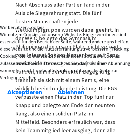
Nach Abschluss aller Partien fand in der
Aula die Siegerehrung statt. Die fünf
besten Mannschaften jeder
Wir benutzen Cookies
Wettkampfgruppe wurden dabei geehrt. In
Wir nutzen Cookies auf unserer Website. Einige von ihnen sind
der WK O belegte das Gymnasium
essenziell für den Betrieb der Seite, während andere uns helfen,
Philippinum den ersten Platz, dicht gefolgt
diese Website und die Nutzererfahrung zu verbessern (Tracking
vom Internat Schloss Hansenberg auf Rang
Cookies). Sie können selbst entscheiden, ob Sie die Cookies
zwei. Beide Teams gewannen jede ihrer
zulassen möchten. Bitte beachten Sie, dass bei einer Ablehnung
womöglich nicht mehr alle Funktionalitäten der Seite zur
Runden, nur in der direkten Begegnung
Verfügung stehen.
trennten sie sich mit einem Remis, eine
wirklich beeindruckende Leistung. Die EGS
Akzeptieren
Ablehnen
verpasste einen Platz in den Top fünf nur
knapp und belegte am Ende den neunten
Rang, also einen soliden Platz im
Mittelfeld. Besonders erfreulich war, dass
kein Teammitglied leer ausging, denn alle