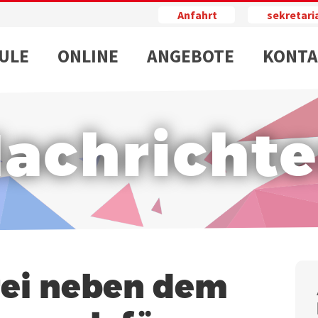
Anfahrt
sekretar
ULE
ONLINE
ANGEBOTE
KONTA
achricht
rei neben dem