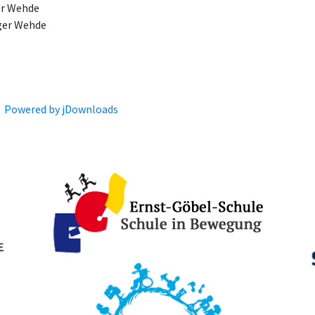
er Wehde
ger Wehde
Powered by jDownloads