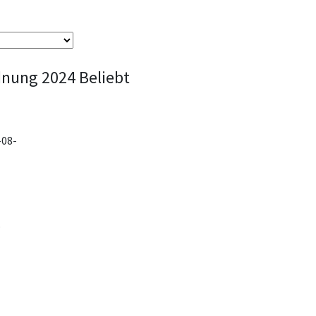
dnung 2024
Beliebt
-08-
B