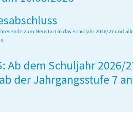
esabschluss
ahresende zum Neustart in das Schuljahr 2026/27 und all
de
: Ab dem Schuljahr 2026/27
ab der Jahrgangsstufe 7 a