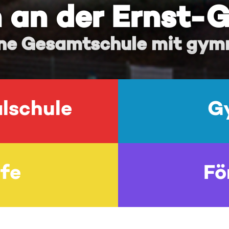
an der Ernst-
e Gesamtschule mit gymn
lschule
G
fe
Fö