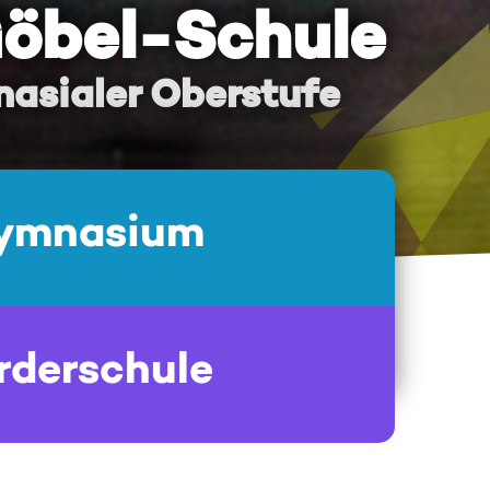
Göbel-Schule
asialer Oberstufe
ymnasium
rderschule